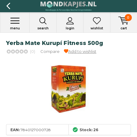
0
menu
search
login
wishlist
cart
Yerba Mate Kurupí Fitness 500g
(0)
Compare
Add to wishlist
EAN:
7840127000728
Stock: 26