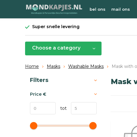
bel ons
mail ons
Super snelle levering
Choose a category
Home
Masks
Washable Masks
Mask with 
Sort by:
Filters
Mask 
Price
€
tot