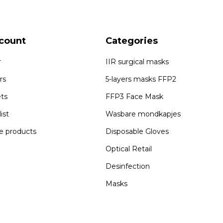
count
Categories
r
IIR surgical masks
rs
5-layers masks FFP2
ets
FFP3 Face Mask
ist
Wasbare mondkapjes
 products
Disposable Gloves
Optical Retail
Desinfection
Masks