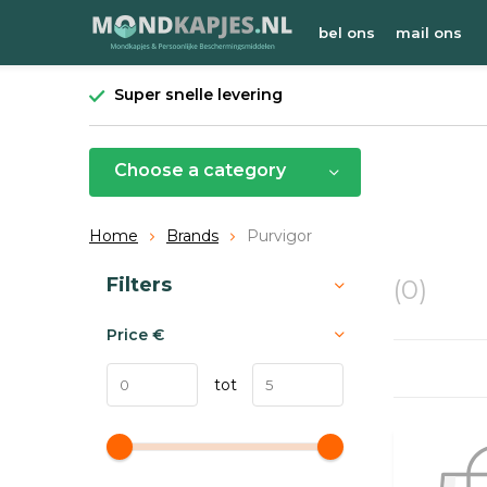
bel ons
mail ons
Super snelle levering
Choose a category
Home
Brands
Purvigor
Sort by:
Filters
(0)
Price
€
tot