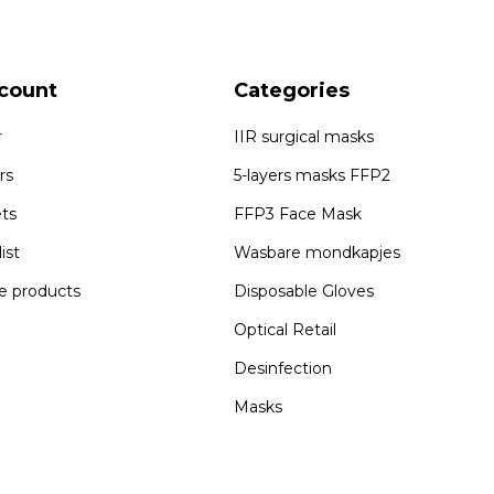
count
Categories
r
IIR surgical masks
rs
5-layers masks FFP2
ets
FFP3 Face Mask
ist
Wasbare mondkapjes
 products
Disposable Gloves
Optical Retail
Desinfection
Masks