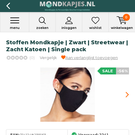
0
menu
zoeken
inloggen
wishlist
winkelwagen
Stoffen Mondkapje | Zwart | Streetwear |
Zacht Katoen | Single pack
(0)
Vergelijk
Aan verlanglijst toevoegen
SALE
-56%
EAN:
7141248235953
Voorraad: 2241