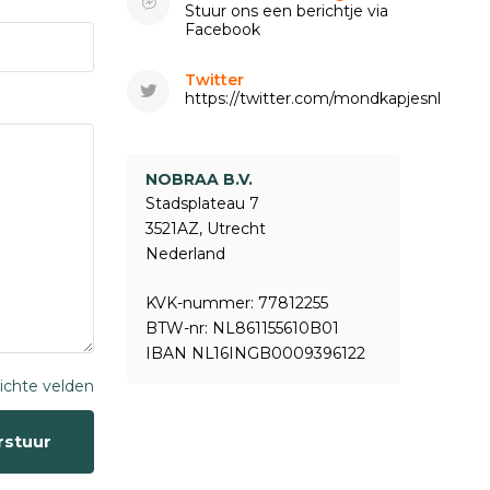
Stuur ons een berichtje via
Facebook
Twitter
https://twitter.com/mondkapjesnl
NOBRAA B.V.
Stadsplateau 7
3521AZ, Utrecht
Nederland
KVK-nummer: 77812255
BTW-nr: NL861155610B01
IBAN NL16INGB0009396122
lichte velden
rstuur