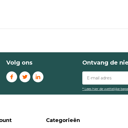
Volg ons
Ontvang de ni
* Lees hier de wettelijke be
ount
Categorieën