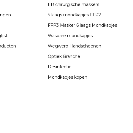
n
IIR chirurgische maskers
lingen
5-laags mondkapjes FFP2
FFP3 Masker 6 laags Mondkapjes
ijst
Wasbare mondkapjes
roducten
Wegwerp Handschoenen
Optiek Branche
Desinfectie
Mondkapjes kopen