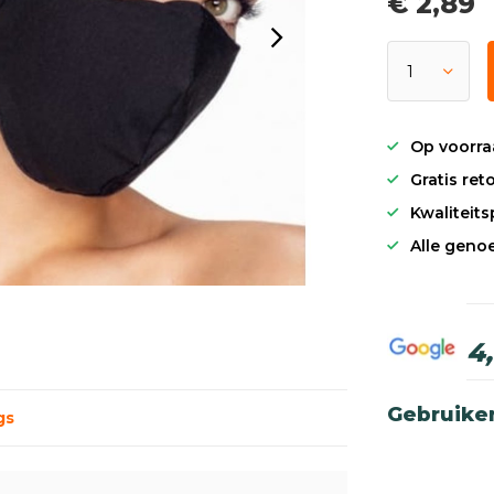
€ 2,89
Op voorra
Gratis re
Kwaliteit
Alle genoe
4
Gebruike
gs