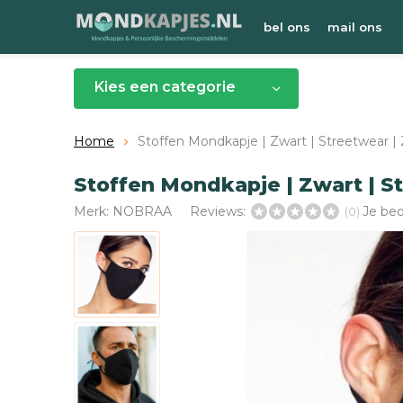
bel ons
mail ons
Kies een categorie
Home
Stoffen Mondkapje | Zwart | Streetwear | 
Stoffen Mondkapje | Zwart | St
Merk:
NOBRAA
Reviews:
Je be
(0)