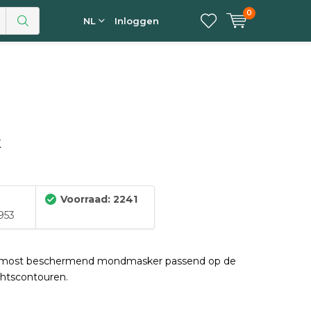
0
NL
Inloggen
k
Voorraad: 2241
953
s-most beschermend mondmasker passend op de
htscontouren.