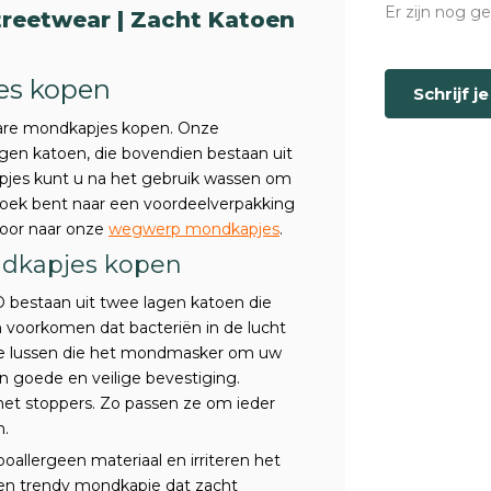
Er zijn nog g
treetwear | Zacht Katoen
es kopen
Schrijf j
are mondkapjes kopen. Onze
gen katoen, die bovendien bestaan uit
pjes kunt u na het gebruik wassen om
zoek bent naar een voordeelverpakking
door naar onze
wegwerp mondkapjes
.
dkapjes kopen
estaan uit twee lagen katoen die
 voorkomen dat bacteriën in de lucht
e lussen die het mondmasker om uw
 goede en veilige bevestiging.
met stoppers. Zo passen ze om ieder
n.
llergeen materiaal en irriteren het
een trendy mondkapje dat zacht