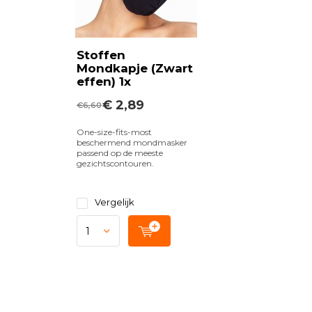
Stoffen
Mondkapje (Zwart
effen) 1x
€ 2,89
€6,60
One-size-fits-most
beschermend mondmasker
passend op de meeste
gezichtscontouren.
Vergelijk