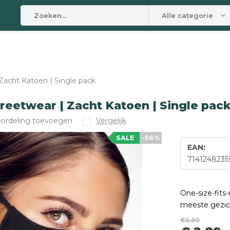
Alle categorieën
Zacht Katoen | Single pack
reetwear | Zacht Katoen | Single pac
oordeling toevoegen
Vergelijk
SALE
-56%
EAN:
7141248235
One-size-fit
meeste gezic
€6,60