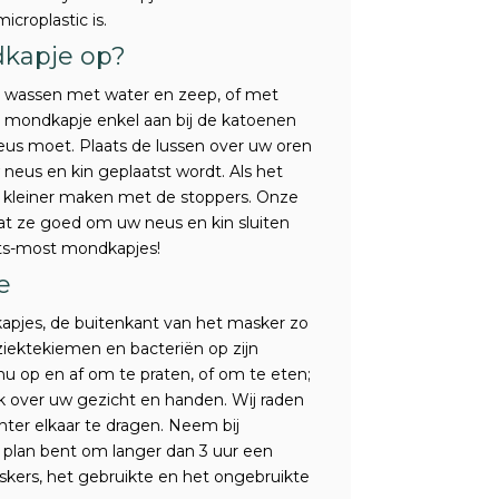
icroplastic is.
kapje op?
e wassen met water en zeep, of met
n mondkapje enkel aan bij de katoenen
neus moet. Plaats de lussen over uw oren
neus en kin geplaatst wordt. Als het
of kleiner maken met de stoppers. Onze
t ze goed om uw neus en kin sluiten
fits-most mondkapjes!
e
apjes, de buitenkant van het masker zo
ziektekiemen en bacteriën op zijn
 op en af om te praten, of om te eten;
jk over uw gezicht en handen. Wij raden
ter elkaar te dragen. Neem bij
plan bent om langer dan 3 uur een
kers, het gebruikte en het ongebruikte