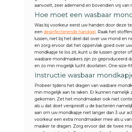
aanvoelt, zeer ademend en bovendien vrij van m
Hoe moet een wasbaar mond
Was bij voorkeur eerst uw handen door deze t
een
desinfecterende handgel
. Raak het stoffe
lussen, niet bij het deel dat over uw mond en 
en zorg ervoor dat het oppervlak goed over uw 
mondkapje te los zit, kunt u de lussen groter 
wasbare mondmaskers zijn zo geproduceerd da
en zo min mogelijk lucht doorlaten. One-size-
Instructie wasbaar mondkapj
Probeer tijdens het dragen van wasbare mondk
min mogelijk aan te raken. Er kunnen namelijk 
gekomen. Zet het mondmasker ook niet continu
als u dat doet verspreidt u de bacteriën nameli
aan om uw mondkapje niet langer dan 3 uur ach
voorkeur een extra mondmasker mee als u van 
masker te dragen. Zorg ervoor dat de twee mas