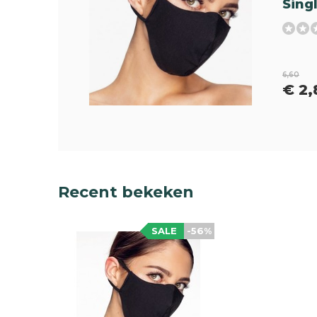
Sing
6,60
€ 2,
Recent bekeken
SALE
-56%