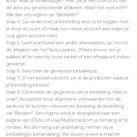
knop 'Naar je winkelwagen'. Hier zie je een overzicht van
de door jou geselecteerde artikelen. Klopt het overzicht?
Klik dan vervolgens op "Bestellen".
Stap 4: Ga verder met je bestelling door in te loggen met
je shop-account of maak een nieuw account aan indien je
nog geen account hebt.
Stap 5: Geef eventueel een ander afleveradres op, mocht
dit afwijken van het factuuradres. Of kies ervoor om je
pakket af te halen bij onze winkel of een afhaalpunt indien
gewenst.
Stap 6: Selecteer de gewenste betaalwijze.
Stap 7: In het besteloverzicht zie je de producten waaruit
je bestelling bestaat
Stap 8: Controleer de gegevens van je bestelling. Alles in
orde? Accepteer onze algemene voorwaarden om de
aankoop te kunnen voltooien en bevestig de bestelling
via "Betalen". Vervolgens word je doorgeleid naar een
pagina van iDEAL of Visa/Mastercard om je betaling af te
ronden. Na afronding van je betaling, nemen wij je
bestelling in behandeling. We sturen je een e-mail ter