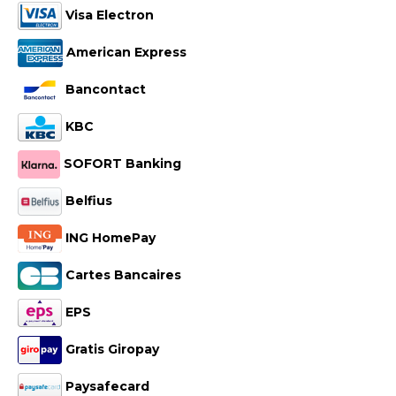
Visa Electron
American Express
Bancontact
KBC
SOFORT Banking
Belfius
ING HomePay
Cartes Bancaires
EPS
Gratis Giropay
Paysafecard