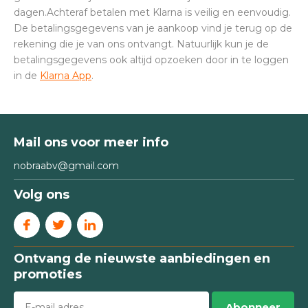
dagen.Achteraf betalen met Klarna is veilig en eenvoudig.
De betalingsgegevens van je aankoop vind je terug op de
rekening die je van ons ontvangt. Natuurlijk kun je de
betalingsgegevens ook altijd opzoeken door in te loggen
in de
Klarna App
.
Mail ons voor meer info
nobraabv@gmail.com
Volg ons
Ontvang de nieuwste aanbiedingen en
promoties
Abonneer