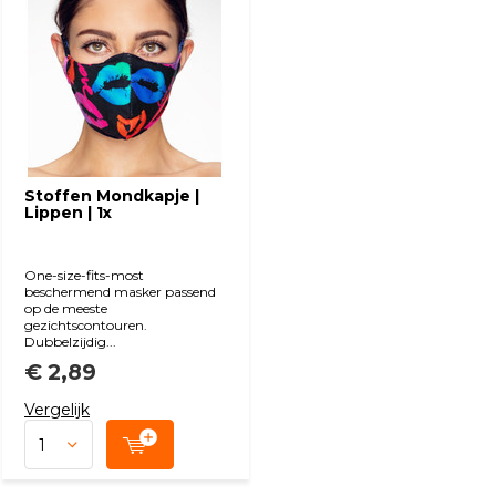
Stoffen Mondkapje |
Lippen | 1x
One-size-fits-most
beschermend masker passend
op de meeste
gezichtscontouren.
Dubbelzijdig...
€ 2,89
Vergelijk