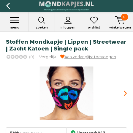
0
menu
zoeken
inloggen
wishlist
winkelwagen
Stoffen Mondkapje | Lippen | Streetwear
| Zacht Katoen | Single pack
(0)
Vergelijk
Aan verlanglijst toevoegen
EAN:
5907713331115
Voorraad: 947