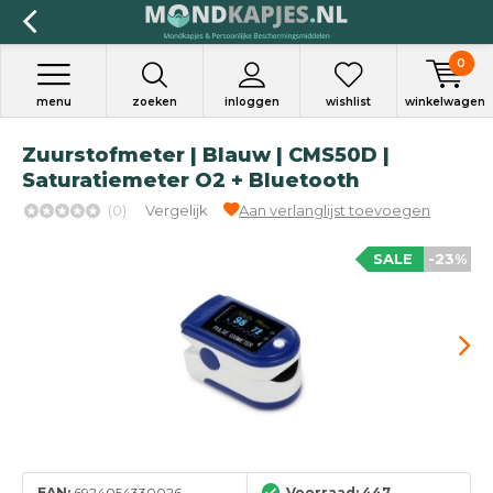
0
menu
zoeken
inloggen
wishlist
winkelwagen
Zuurstofmeter | Blauw | CMS50D |
Saturatiemeter O2 + Bluetooth
(0)
Vergelijk
Aan verlanglijst toevoegen
SALE
-23%
EAN:
6924054330026
Voorraad: 447