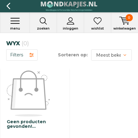
0
menu
zoeken
inloggen
wishlist
winkelwagen
WYX
(0)
Filters
Sorteren op:
Geen producten
gevonden!...