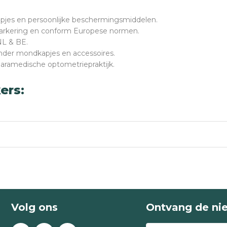
pjes en persoonlijke beschermingsmiddelen.
kering en conform Europese normen.
NL & BE.
nder mondkapjes en accessoires.
paramedische optometriepraktijk.
ers:
or situaties waarin een hogere filtratie wenselijk is, bijvoorb
Volg ons
Ontvang de ni
lgens EN149:2001+A1:2009.
 van de deeltjes.