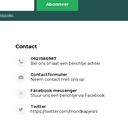
Abonneer
perkingen
 de randen kan ontsnappen. Dit maakt ze
eltjes, aerosolen of andere ongewenste
Contact
0621986987
Bel ons of laat een berichtje achter
Contactformulier
ssioneel gebruik. Hieronder een overzicht
Neem contact met ons op
Facebook messenger
Stuur ons een berichtje via Facebook
Twitter
https://twitter.com/mondkapjesnl
jn: