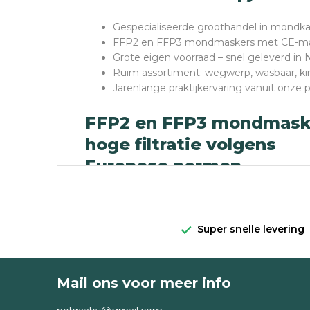
Gespecialiseerde groothandel in mondka
FFP2 en FFP3 mondmaskers met CE-mar
Grote eigen voorraad – snel geleverd in 
Ruim assortiment: wegwerp, wasbaar, ki
Jarenlange praktijkervaring vanuit onze 
FFP2 en FFP3 mondmask
hoge filtratie volgens
Europese normen
Onze
FFP2 mondkapjes
zijn ontwikkeld vo
schoonmaak of laboratoria.
Super snelle levering
Belangrijkste kenmerken:
Mail ons voor meer info
CE-gekeurd (o.a. CE 0370) en getest vo
FFP2 mondmaskers filteren minimaal 94%