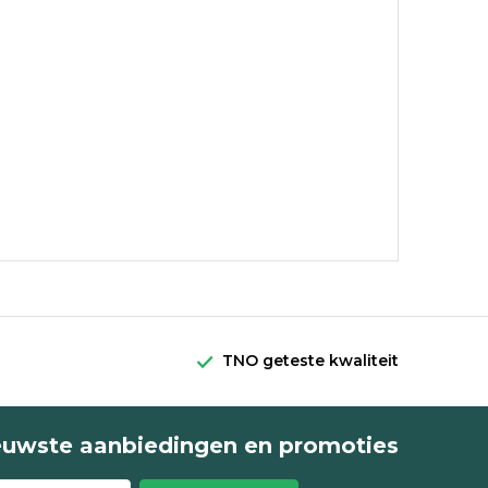
eeld in de zorg, industrie, bouw,
TNO geteste kwaliteit
euwste aanbiedingen en promoties