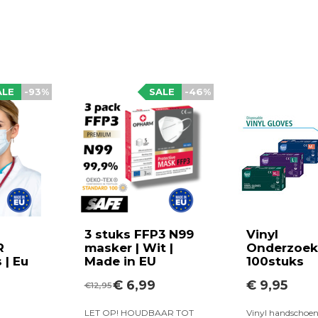
ALE
-93%
SALE
-46%
3 stuks FFP3 N99
Vinyl
R
masker | Wit |
Onderzoe
 | Eu
Made in EU
100stuks
€ 6,99
€ 9,95
€12,95
LET OP! HOUDBAAR TOT
Vinyl handschoe