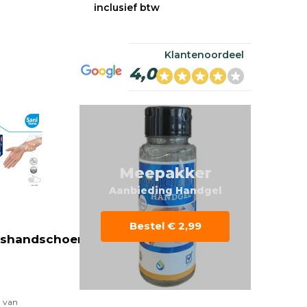
inclusief btw
Klantenoordeel
4,0
Meepakker
Aanbieding Handgel
Bestel € 2,99
kshandschoenen
n van