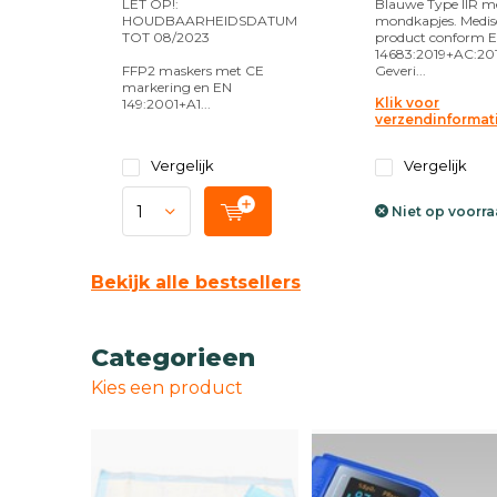
LET OP!:
Blauwe Type IIR m
HOUDBAARHEIDSDATUM
mondkapjes. Medi
TOT 08/2023
product conform 
14683:2019+AC:201
FFP2 maskers met CE
Geveri...
markering en EN
Klik voor
149:2001+A1...
verzendinformat
Vergelijk
Vergelijk
Niet op voorr
Bekijk alle bestsellers
Categorieen
Kies een product