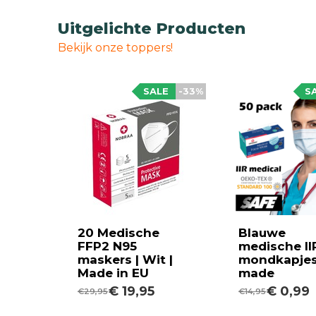
Uitgelichte Producten
Bekijk onze toppers!
SALE
-33%
S
20 Medische
Blauwe
FFP2 N95
medische II
maskers | Wit |
mondkapjes
Made in EU
made
€ 19,95
€ 0,99
€29,95
€14,95