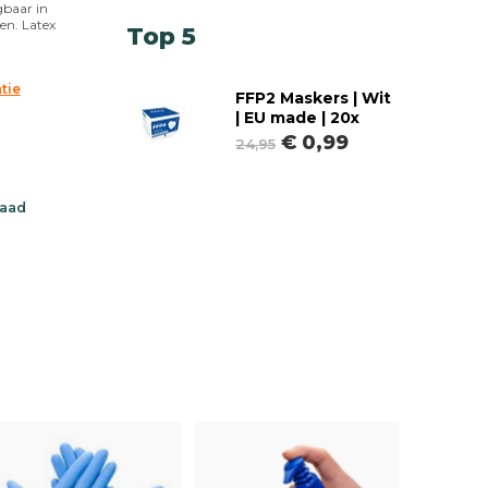
gbaar in
en. Latex
Top 5
tie
FFP2 Maskers | Wit
| EU made | 20x
€ 0,99
24,95
raad