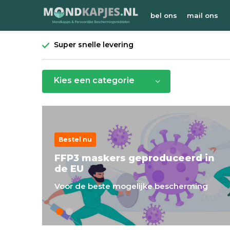
bel ons
mail ons
Super snelle levering
Kies een categorie
Bestel nu
FFP3 maskers geproduceerd in
de EU
Voor de beste mogelijke bescherming