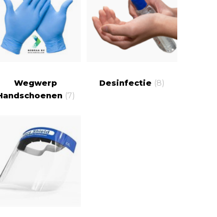
Wegwerp
Desinfectie
(8)
Handschoenen
(7)