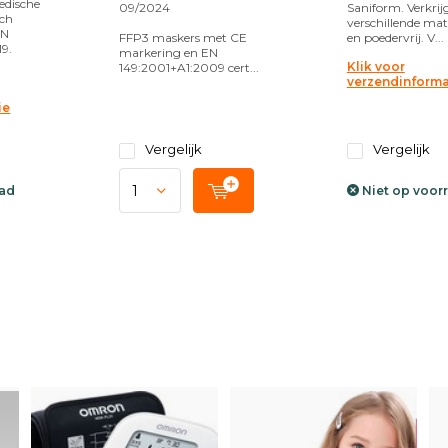
edische
09/2024
Saniform. Verkrij
sch
verschillende mat
EN
FFP3 maskers met CE
en poedervrij. V...
9.
markering en EN
Klik voor
149:2001+A1:2009 cert...
verzendinforma
ie
Vergelijk
Vergelijk
aad
Niet op voor