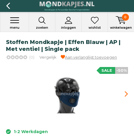
0
menu
zoeken
inloggen
wishlist
winkelwagen
Stoffen Mondkapje | Effen Blauw | AP |
Met ventiel | Single pack
(0)
Vergelijk
Aan verlanglijst toevoegen
SALE
-50%
1-2 Werkdagen